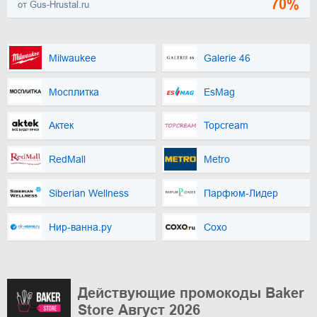
70%
от Gus-Hrustal.ru
Milwaukee
Galerie 46
Мосплитка
EsMag
Актек
Topcream
RedMall
Metro
Siberian Wellness
Парфюм-Лидер
Нир-ванна.ру
Сохо
Действующие промокоды Baker
Store Август 2026