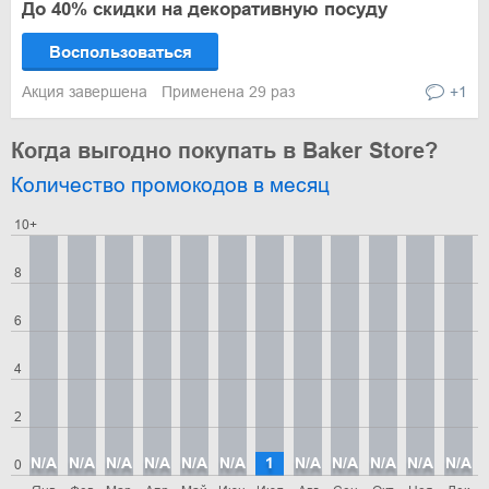
До 40% скидки на декоративную посуду
Воспользоваться
Акция завершена
Применена 29 раз
+1
Когда выгодно покупать в Baker Store?
Количество промокодов в месяц
10+
8
6
4
2
N/A
N/A
N/A
N/A
N/A
N/A
1
N/A
N/A
N/A
N/A
N/A
0