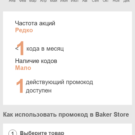
Янв
Фев
Мар
Апр
Май
Июн
Июл
Авг
Сен
Окт
Ноя
Дек
Частота акций
Редко
1
<
кода в месяц
Наличие кодов
Мало
1
действующий промокод
доступен
Как использовать промокод в Baker Store
Выберите товар