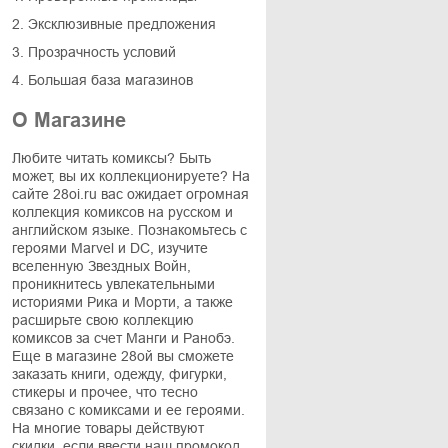
2. Эксклюзивные предложения
3. Прозрачность условий
4. Большая база магазинов
О Магазине
Любите читать комиксы? Быть
может, вы их коллекционируете? На
сайте 28oi.ru вас ожидает огромная
коллекция комиксов на русском и
английском языке. Познакомьтесь с
героями Marvel и DC, изучите
вселенную Звездных Войн,
проникнитесь увлекательными
историями Рика и Морти, а также
расширьте свою коллекцию
комиксов за счет Манги и Ранобэ.
Еще в магазине 28ой вы сможете
заказать книги, одежду, фигурки,
стикеры и прочее, что тесно
связано с комиксами и ее героями.
На многие товары действуют
скидки, если ввести наш промокод