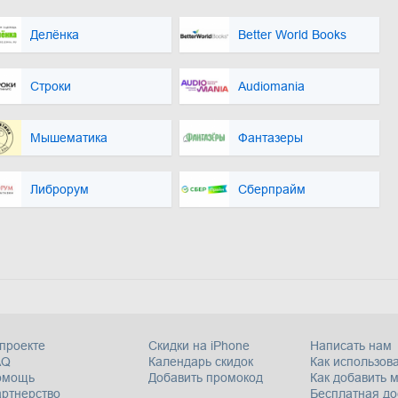
Делёнка
Better World Books
Строки
Audiomania
Мышематика
Фантазеры
Либрорум
Сберпрайм
проекте
Скидки на iPhone
Написать нам
AQ
Календарь скидок
Как использова
омощь
Добавить промокод
Как добавить 
ртнерство
Бесплатная до