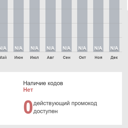
N/A
N/A
N/A
N/A
N/A
N/A
N/A
N/A
Май
Июн
Июл
Авг
Сен
Окт
Ноя
Дек
Наличие кодов
Нет
0
действующий промокод
доступен