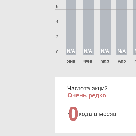
6
4
2
N/A
N/A
N/A
N/A
0
Янв
Фев
Мар
Апр
Частота акций
Очень редко
0
<
кода в месяц