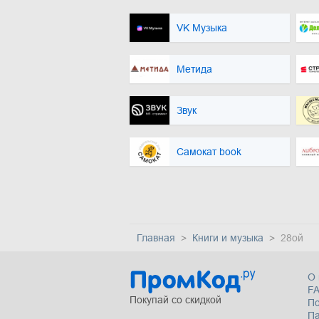
VK Музыка
Метида
Звук
Самокат book
Главная
Книги и музыка
28ой
О 
F
Покупай со скидкой
П
Па