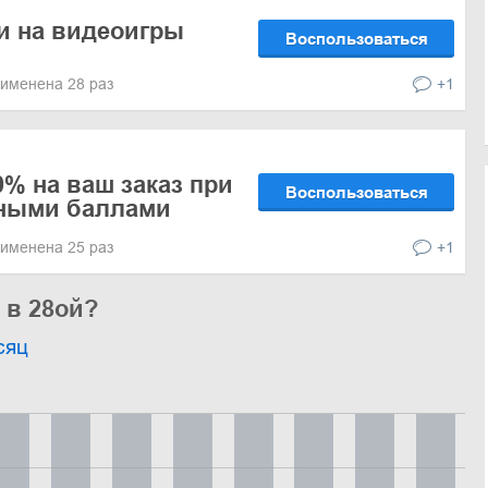
и на видеоигры
Воспользоваться
именена 28 раз
+1
0% на ваш заказ при
Воспользоваться
сными баллами
именена 25 раз
+1
 в 28ой?
сяц