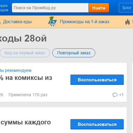
идок
Найти
Блог
кодов
Доставка еды
Промокоды на 1-й заказ
коды 28ой
Код на первый заказ
Повторный заказ
ы рекомендуем
% на комиксы из
Воспользоваться
026
Применена 176 раз
+1
 суммы каждого
Воспользоваться