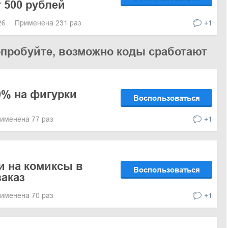
 500 рублей
026
Применена 231 раз
+1
опробуйте, возможно коды сработают
0% на фигурки
Воспользоваться
именена 77 раз
+1
и на комиксы в
Воспользоваться
заказ
именена 70 раз
+1