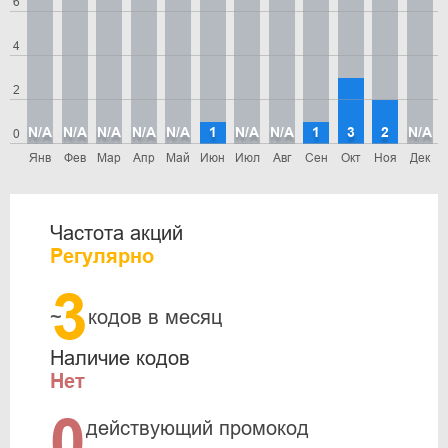
6
4
2
N/A
N/A
N/A
N/A
N/A
1
N/A
N/A
1
3
2
N/A
0
Янв
Фев
Мар
Апр
Май
Июн
Июл
Авг
Сен
Окт
Ноя
Дек
Частота акций
Регулярно
3
~
кодов в месяц
Наличие кодов
Нет
0
действующий промокод