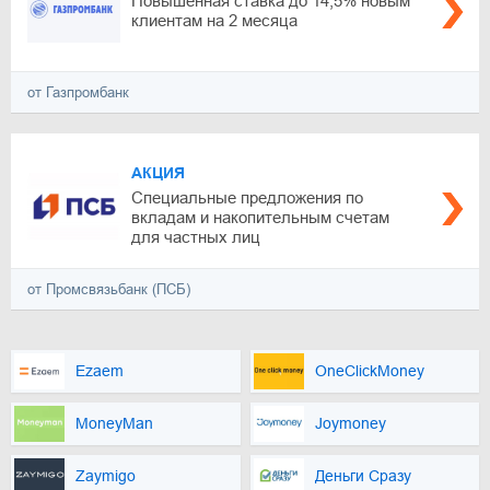
Повышенная ставка до 14,5% новым
клиентам на 2 месяца
от Газпромбанк
АКЦИЯ
Специальные предложения по
вкладам и накопительным счетам
для частных лиц
от Промсвязьбанк (ПСБ)
Ezaem
OneClickMoney
MoneyMan
Joymoney
Zaymigo
Деньги Сразу