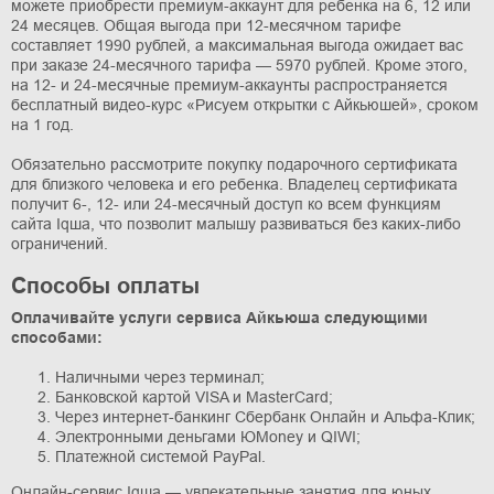
можете приобрести премиум-аккаунт для ребенка на 6, 12 или
24 месяцев. Общая выгода при 12-месячном тарифе
составляет 1990 рублей, а максимальная выгода ожидает вас
при заказе 24-месячного тарифа — 5970 рублей. Кроме этого,
на 12- и 24-месячные премиум-аккаунты распространяется
бесплатный видео-курс «Рисуем открытки с Айкьюшей», сроком
на 1 год.
Обязательно рассмотрите покупку подарочного сертификата
для близкого человека и его ребенка. Владелец сертификата
получит 6-, 12- или 24-месячный доступ ко всем функциям
сайта Iqша, что позволит малышу развиваться без каких-либо
ограничений.
Способы оплаты
Оплачивайте услуги сервиса Айкьюша следующими
способами:
Наличными через терминал;
Банковской картой VISA и MasterCard;
Через интернет-банкинг Сбербанк Онлайн и Альфа-Клик;
Электронными деньгами ЮMoney и QIWI;
Платежной системой PayPal.
Онлайн-сервис Iqша — увлекательные занятия для юных